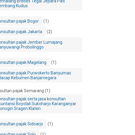
emalang Brebes Tegal Jepara Pati
embang Kudus
onsultan pajak Bogor
(1)
onsultan pajak Jakarta
(2)
onsultan pajak Jember Lumajang
anyuwangi Probolinggo
onsultan pajak Magelang
(1)
onsultan pajak Purwokerto Banyumas
ilacap Kebumen Banjarnegara
sultan pajak Semarang
(1)
onsultan pajak serta jasa konsultan
kuntansi Boyolali Sukoharjo Karanganyar
onogiri Sragen Klaten
onsultan pajak Sidoarjo
(1)
onsultan pajak Solo
(1)