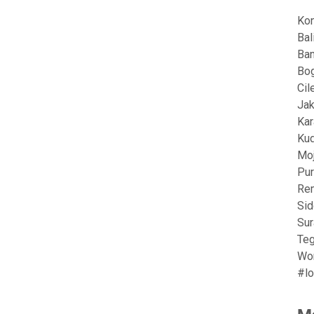
a
Kon
Bal
Ban
Bog
Cil
Jak
Kar
Ku
Moj
Pur
Rem
Sid
Sur
Teg
Wo
#lo