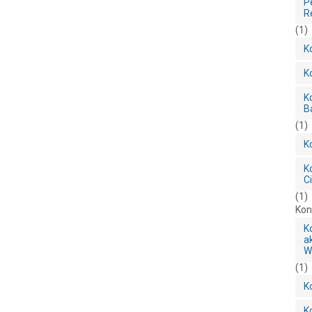
P
R
(1)
K
K
K
B
(1)
K
K
C
(1)
Kon
K
a
W
(1)
K
K