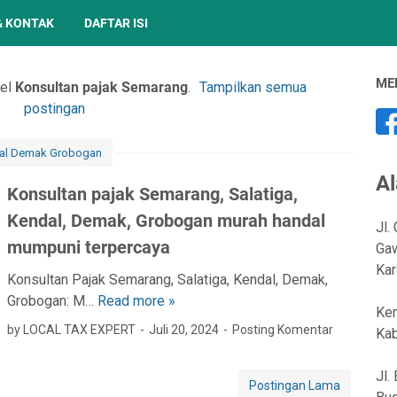
& KONTAK
DAFTAR ISI
ME
bel
Konsultan pajak Semarang
.
Tampilkan semua
postingan
dal Demak Grobogan
A
Konsultan pajak Semarang, Salatiga,
Kendal, Demak, Grobogan murah handal
Jl.
mumpuni terpercaya
Gaw
Kar
Konsultan Pajak Semarang, Salatiga, Kendal, Demak,
Grobogan: M…
Read more »
K
Kem
o
by LOCAL TAX EXPERT
Juli 20, 2024
Posting Komentar
Kab
n
s
Jl.
Postingan Lama
u