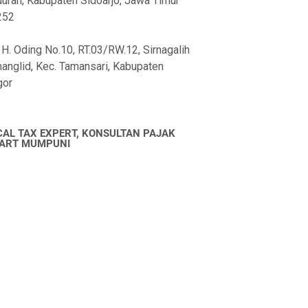
uran, Kabupaten Sidoarjo, Jawa Timur
252
 H. Oding No.10, RT.03/RW.12, Sirnagalih
anglid, Kec. Tamansari, Kabupaten
gor
CAL TAX EXPERT, KONSULTAN PAJAK
ART MUMPUNI