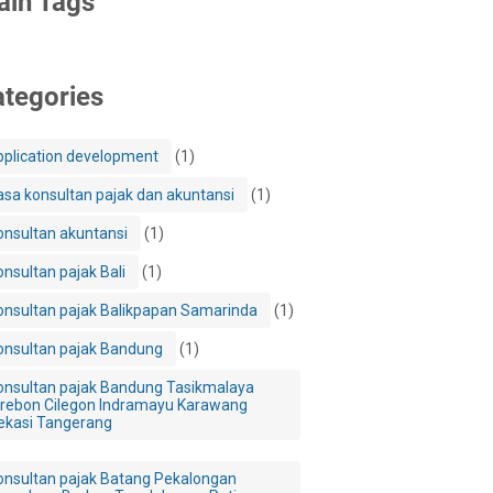
ain Tags
tegories
pplication development
(1)
asa konsultan pajak dan akuntansi
(1)
onsultan akuntansi
(1)
onsultan pajak Bali
(1)
onsultan pajak Balikpapan Samarinda
(1)
onsultan pajak Bandung
(1)
onsultan pajak Bandung Tasikmalaya
irebon Cilegon Indramayu Karawang
ekasi Tangerang
onsultan pajak Batang Pekalongan