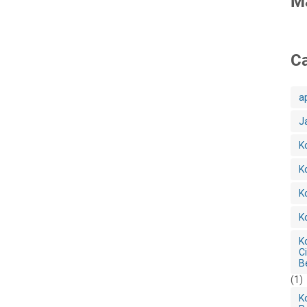
M
Ca
a
J
K
K
K
K
K
C
B
(1)
K