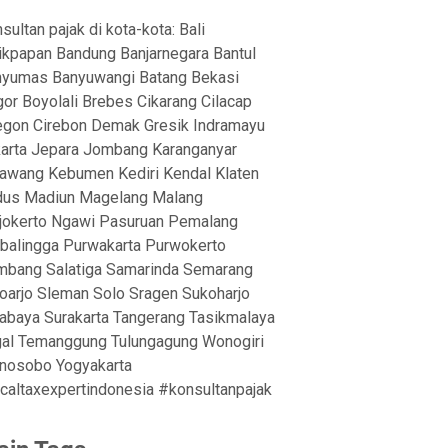
sultan pajak di kota-kota: Bali
ikpapan Bandung Banjarnegara Bantul
yumas Banyuwangi Batang Bekasi
or Boyolali Brebes Cikarang Cilacap
egon Cirebon Demak Gresik Indramayu
arta Jepara Jombang Karanganyar
awang Kebumen Kediri Kendal Klaten
dus Madiun Magelang Malang
okerto Ngawi Pasuruan Pemalang
balingga Purwakarta Purwokerto
bang Salatiga Samarinda Semarang
oarjo Sleman Solo Sragen Sukoharjo
abaya Surakarta Tangerang Tasikmalaya
al Temanggung Tulungagung Wonogiri
nosobo Yogyakarta
caltaxexpertindonesia #konsultanpajak