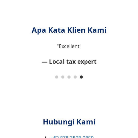
Apa Kata Klien Kami
"⭐⭐⭐⭐⭐"
— Deal T
Hubungi Kami
📞
+62 878-3898-0859