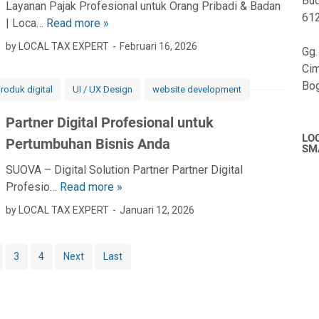
Bud
i
Layanan Pajak Profesional untuk Orang Pribadi & Badan
61
s
| Loca…
Read more »
L
n
a
by LOCAL TAX EXPERT
Februari 16, 2026
Gg.
i
y
Cim
s
a
Bo
roduk digital
UI / UX Design
website development
n
a
Partner Digital Profesional untuk
n
LO
Pertumbuhan Bisnis Anda
p
SM
a
SUOVA – Digital Solution Partner Partner Digital
j
Profesio…
Read more »
P
a
a
by LOCAL TAX EXPERT
Januari 12, 2026
k
r
p
t
r
n
3
4
Next
Last
o
e
f
r
e
D
s