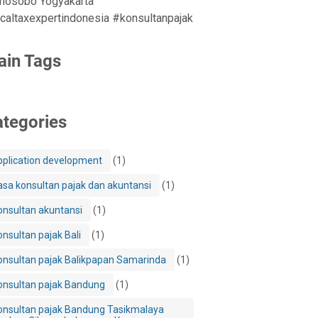
nosobo Yogyakarta
caltaxexpertindonesia #konsultanpajak
ain Tags
tegories
pplication development
(1)
asa konsultan pajak dan akuntansi
(1)
onsultan akuntansi
(1)
onsultan pajak Bali
(1)
onsultan pajak Balikpapan Samarinda
(1)
onsultan pajak Bandung
(1)
onsultan pajak Bandung Tasikmalaya