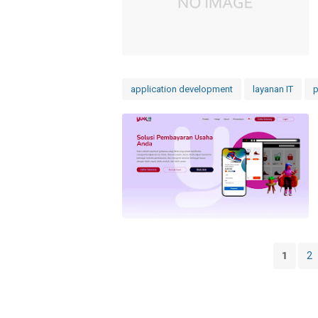
application development
layanan IT
p
1
2