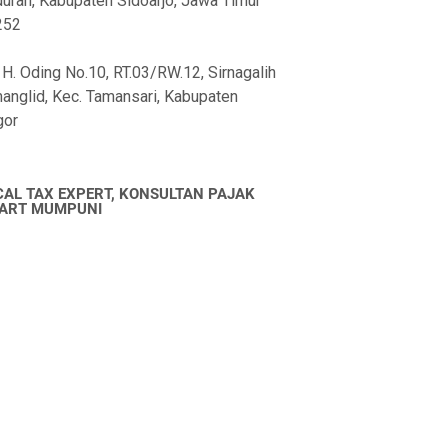
uran, Kabupaten Sidoarjo, Jawa Timur
252
 H. Oding No.10, RT.03/RW.12, Sirnagalih
anglid, Kec. Tamansari, Kabupaten
gor
CAL TAX EXPERT, KONSULTAN PAJAK
ART MUMPUNI