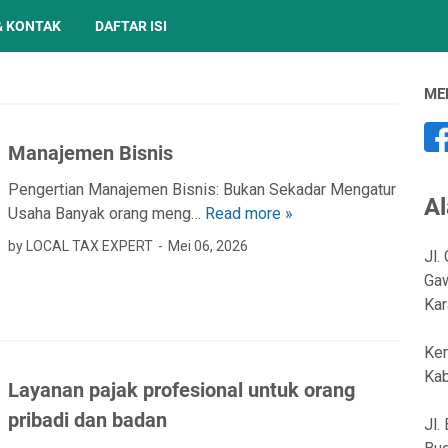
& KONTAK
DAFTAR ISI
ME
Manajemen Bisnis
Pengertian Manajemen Bisnis: Bukan Sekadar Mengatur
A
Usaha Banyak orang meng…
Read more »
M
a
by LOCAL TAX EXPERT
Mei 06, 2026
Jl.
n
Gaw
a
Kar
j
e
Kem
m
Kab
e
Layanan pajak profesional untuk orang
n
pribadi dan badan
Jl.
B