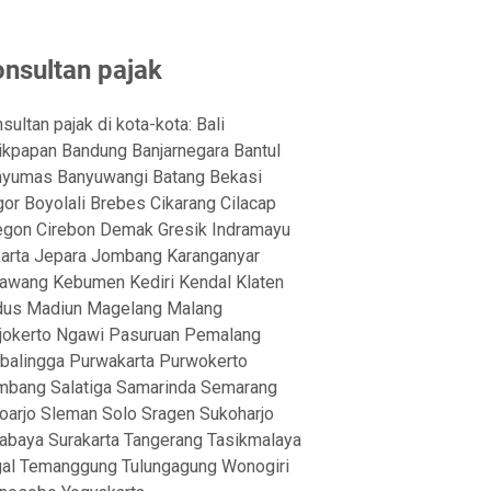
nsultan pajak
sultan pajak di kota-kota: Bali
ikpapan Bandung Banjarnegara Bantul
yumas Banyuwangi Batang Bekasi
or Boyolali Brebes Cikarang Cilacap
egon Cirebon Demak Gresik Indramayu
arta Jepara Jombang Karanganyar
awang Kebumen Kediri Kendal Klaten
dus Madiun Magelang Malang
okerto Ngawi Pasuruan Pemalang
balingga Purwakarta Purwokerto
bang Salatiga Samarinda Semarang
oarjo Sleman Solo Sragen Sukoharjo
abaya Surakarta Tangerang Tasikmalaya
al Temanggung Tulungagung Wonogiri