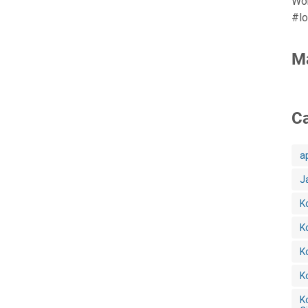
Wo
#lo
M
Ca
a
J
K
K
K
K
K