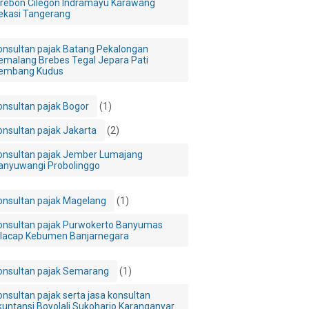
irebon Cilegon Indramayu Karawang
ekasi Tangerang
onsultan pajak Batang Pekalongan
emalang Brebes Tegal Jepara Pati
embang Kudus
onsultan pajak Bogor
(1)
onsultan pajak Jakarta
(2)
onsultan pajak Jember Lumajang
anyuwangi Probolinggo
onsultan pajak Magelang
(1)
onsultan pajak Purwokerto Banyumas
ilacap Kebumen Banjarnegara
onsultan pajak Semarang
(1)
onsultan pajak serta jasa konsultan
kuntansi Boyolali Sukoharjo Karanganyar