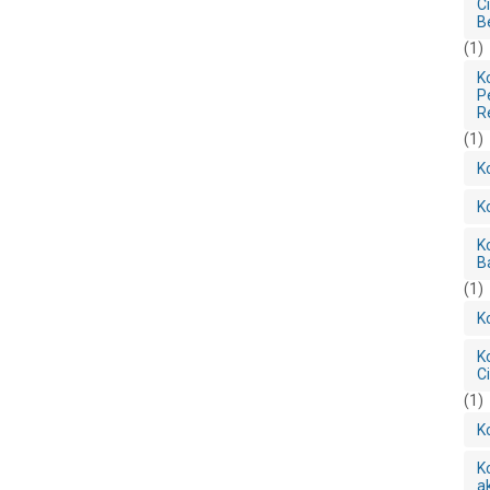
C
B
(1)
K
P
R
(1)
K
K
K
B
(1)
K
K
C
(1)
K
K
a