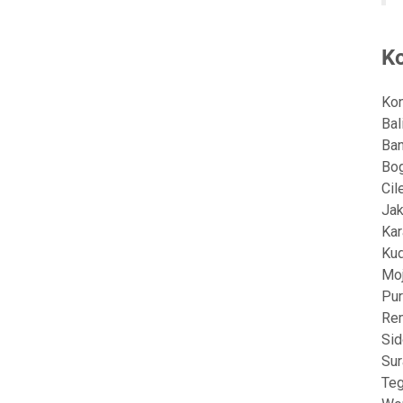
Ko
Kon
Bal
Ban
Bog
Cil
Jak
Kar
Ku
Moj
Pur
Rem
Sid
Sur
Teg